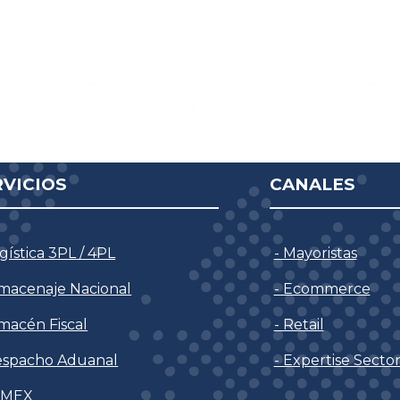
RVICIOS
CANALES
ogística 3PL / 4PL
- Mayoristas
lmacenaje Nacional
- Ecommerce
lmacén Fiscal
- Retail
espacho Aduanal
- Expertise Sector
MMEX