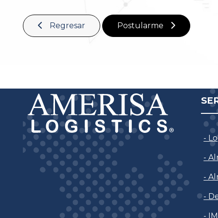
Regresar
Postularme
SE
- L
- A
- A
- D
- I